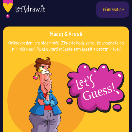
Přihlásit se
Hádej & kresli
Online kreslení pro více hráčů. Získejte body za to, že uhodnete co
jiní hráči kreslí. Po uhodnutí můžete sami kreslit a ostatní hádají.