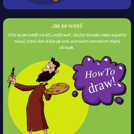
Jak se kreslí
Učte se jak kreslit s hráči LetsDrawIt. Uložte si kresbu nebo si pusťte
návod, který vám ukáže jak krok za krokem namalovat stejný
obrázek.