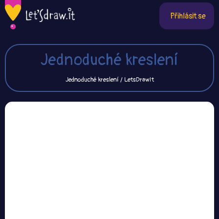
Přihlásit se
Jednoduché kreslení
Jednoduché kreslení / LetsDrawIt