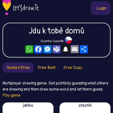
Login
Jdu k tobě domů
Country: Czechia
WhatsApp
Facebook
Messenger
Teams
Snapchat
Email
Share
Guess n Draw
Draw Best
Draw Copy
Multiplayer drawing game. Get points by guessing what others
are drawing and then draw some word and let them guess.
Play game
jablko
otazník