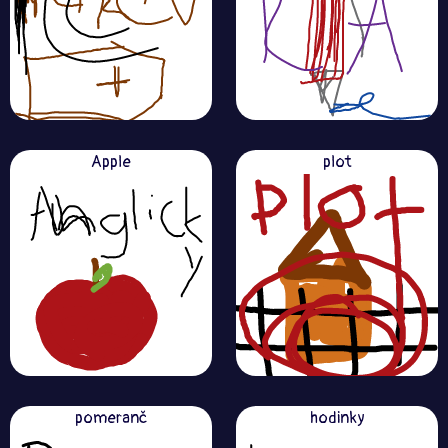
Apple
plot
pomeranč
hodinky