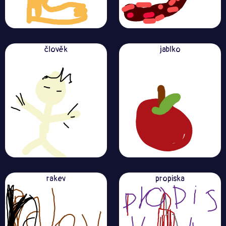
člověk
jablko
rakev
propiska