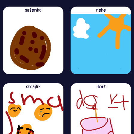
sušenka
nebe
smajlík
dort