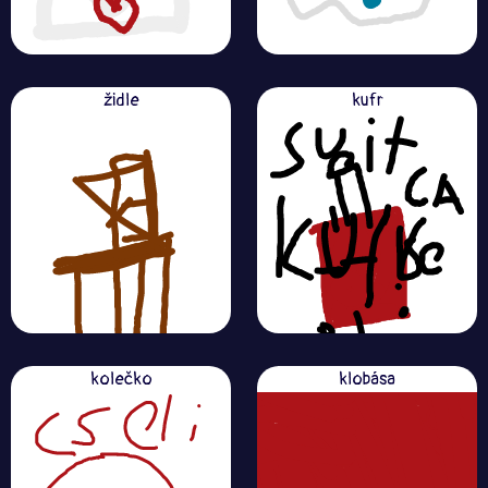
židle
kufr
kolečko
klobása