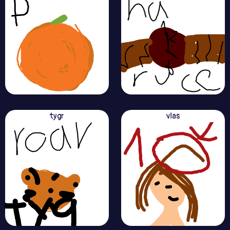
tygr
vlas