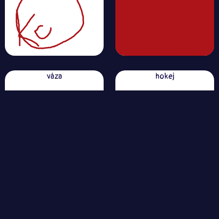
váza
hokej
koruna
lék