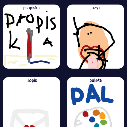
propiska
jazyk
dopis
paleta