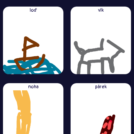
loď
vlk
noha
párek