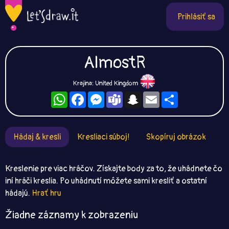
Prihlásiť sa
AlmostR
Krajina: United Kingdom
WhatsApp
Facebook
Messenger
Teams
Snapchat
Email
Zdieľaj
Hádaj & kresli
Kresliaci súboj!
Skopíruj obrázok
Kreslenie pre viac hráčov. Získajte body za to, že uhádnete čo
iní hráči kreslia. Po uhádnutí môžete sami kresliť a ostatní
hádajú.
Hrať hru
Žiadne záznamy k zobrazeniu