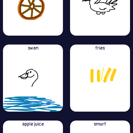
swan
fries
apple juice
smurf