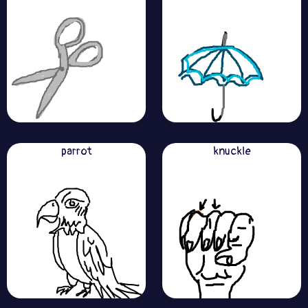
parrot
knuckle