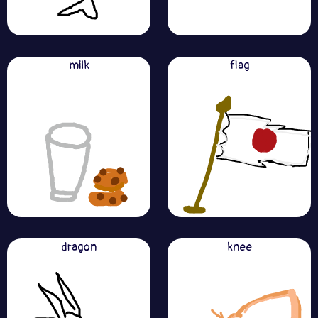
milk
flag
dragon
knee