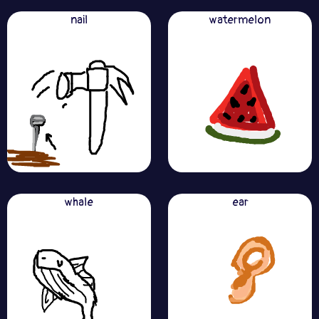
nail
watermelon
whale
ear