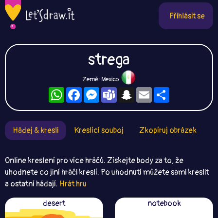
Přihlásit se
strega
Země: Mexico
WhatsApp
Facebook
Messenger
Teams
Snapchat
Email
Sdílet
Hádej & kresli
Kreslící souboj
Zkopíruj obrázek
Online kreslení pro více hráčů. Získejte body za to, že
uhodnete co jiní hráči kreslí. Po uhodnutí můžete sami kreslit
a ostatní hádají.
Hrát hru
desert
notebook