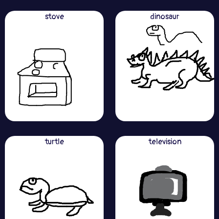
stove
dinosaur
turtle
television