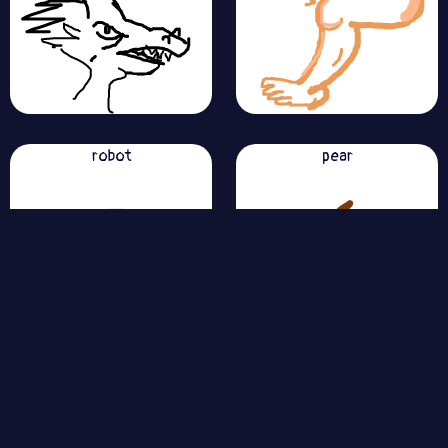
robot
pear
carrot
pretzel