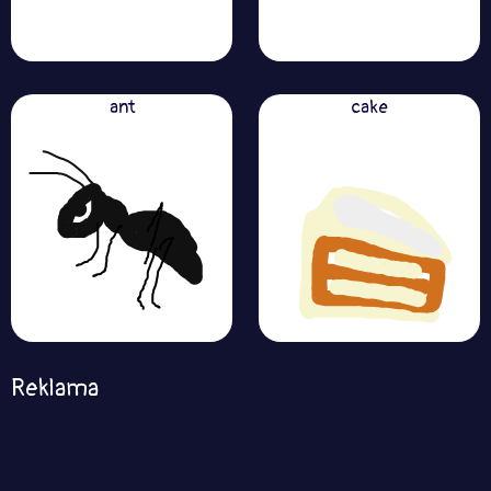
ant
cake
Reklama