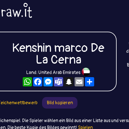
Kenshin marco De
d
La Cerna
B
Land: United Arab Emirates
WhatsApp
Facebook
Messenger
Teams
Snapchat
Email
Teilen
eichenwettbewerb
Bild kopieren
chenspiel. Die Spieler wählen ein Bild aus einer Liste aus und ve
en. Die beste Kopie des Bildes gewinnt!
Spielen