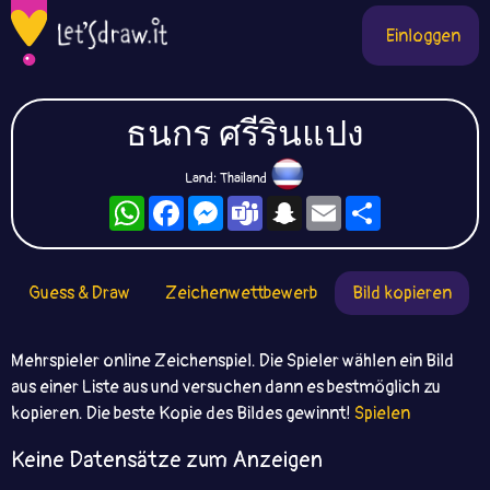
Einloggen
ธนกร ศรีรินแปง
Land: Thailand
WhatsApp
Facebook
Messenger
Teams
Snapchat
Email
Teilen
Guess & Draw
Zeichenwettbewerb
Bild kopieren
Mehrspieler online Zeichenspiel. Die Spieler wählen ein Bild
aus einer Liste aus und versuchen dann es bestmöglich zu
kopieren. Die beste Kopie des Bildes gewinnt!
Spielen
Keine Datensätze zum Anzeigen