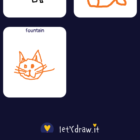
fountain