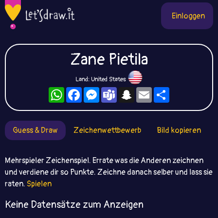
Einloggen
Zane Pietila
Land: United States
WhatsApp
Facebook
Messenger
Teams
Snapchat
Email
Teilen
Guess & Draw
Zeichenwettbewerb
Bild kopieren
Mehrspieler Zeichenspiel. Errate was die Anderen zeichnen
und verdiene dir so Punkte. Zeichne danach selber und lass sie
raten.
Spielen
Keine Datensätze zum Anzeigen