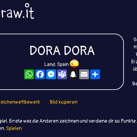
G
DORA DORA
H
Er
Land: Spain
ü
WhatsApp
Facebook
Messenger
Teams
Snapchat
Email
Teilen
Be
eichenwettbewerb
Bild kopieren
iel. Errate was die Anderen zeichnen und verdiene dir so Punkt
ten.
Spielen