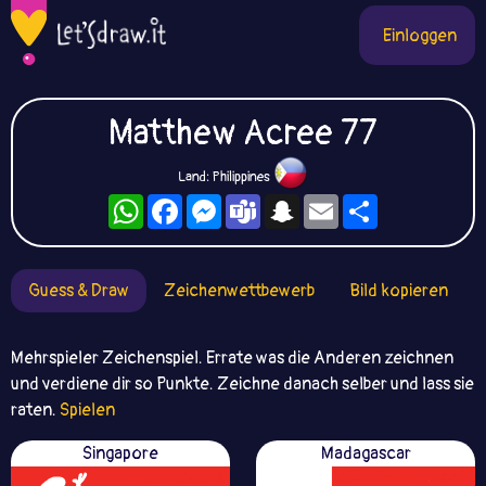
Einloggen
Matthew Acree 77
Land: Philippines
WhatsApp
Facebook
Messenger
Teams
Snapchat
Email
Teilen
Guess & Draw
Zeichenwettbewerb
Bild kopieren
Mehrspieler Zeichenspiel. Errate was die Anderen zeichnen
und verdiene dir so Punkte. Zeichne danach selber und lass sie
raten.
Spielen
Singapore
Madagascar