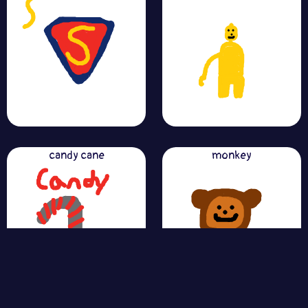
candy cane
monkey