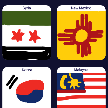
Syria
New Mexico
Korea
Malaysia