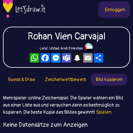
Einloggen
Rohan Vien Carvajal
Land: United Arab Emirates
WhatsApp
Facebook
Messenger
Teams
Snapchat
Email
Teilen
Guess & Draw
Zeichenwettbewerb
Bild kopieren
Mehrspieler online Zeichenspiel. Die Spieler wählen ein Bild
aus einer Liste aus und versuchen dann es bestmöglich zu
kopieren. Die beste Kopie des Bildes gewinnt!
Spielen
Keine Datensätze zum Anzeigen