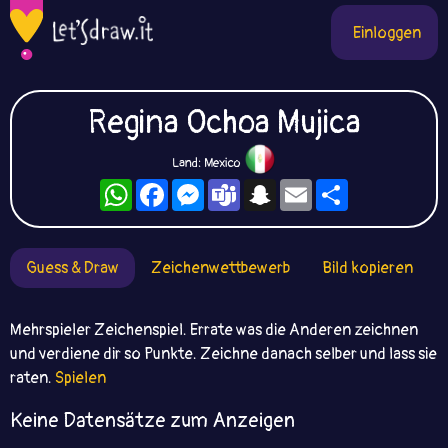
Einloggen
Regina Ochoa Mujica
Land: Mexico
WhatsApp
Facebook
Messenger
Teams
Snapchat
Email
Teilen
Guess & Draw
Zeichenwettbewerb
Bild kopieren
Mehrspieler Zeichenspiel. Errate was die Anderen zeichnen
und verdiene dir so Punkte. Zeichne danach selber und lass sie
raten.
Spielen
Keine Datensätze zum Anzeigen