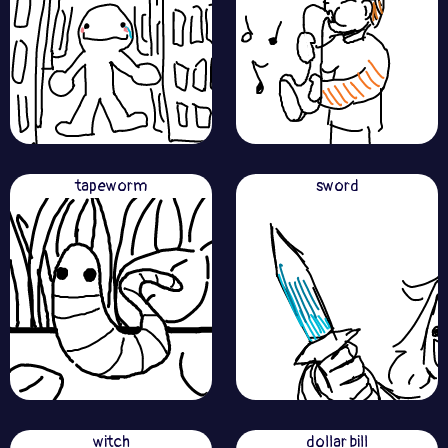
tapeworm
sword
witch
dollar bill