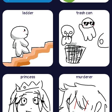
ladder
trash can
princess
murderer