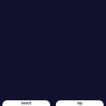
beach
tap