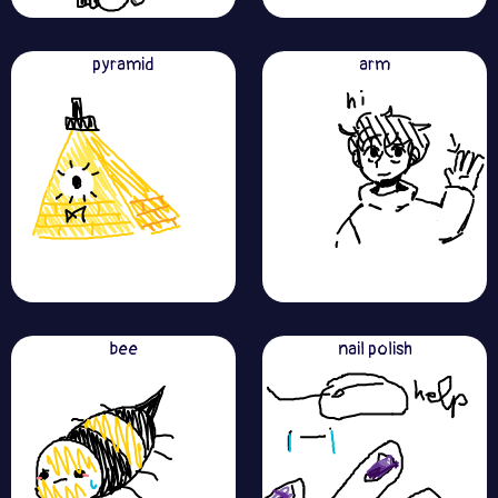
pyramid
arm
bee
nail polish