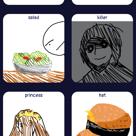
salad
killer
princess
hat