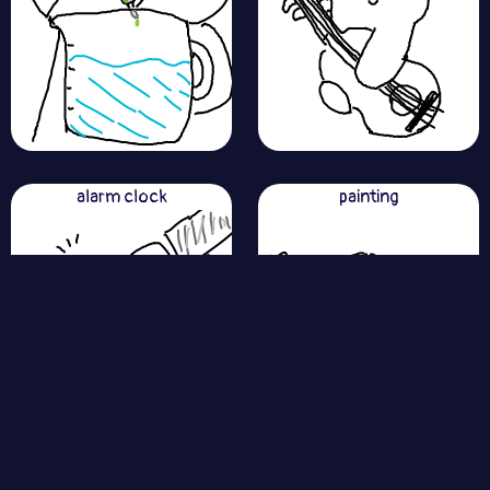
alarm clock
painting
nail polish
magic wand