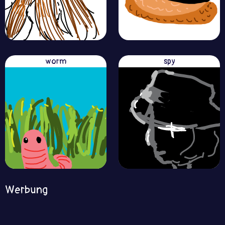
worm
spy
Werbung