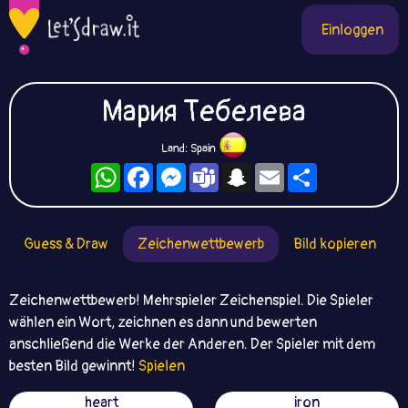
Einloggen
Мария Тебелева
Land: Spain
WhatsApp
Facebook
Messenger
Teams
Snapchat
Email
Teilen
Guess & Draw
Zeichenwettbewerb
Bild kopieren
Zeichenwettbewerb! Mehrspieler Zeichenspiel. Die Spieler
wählen ein Wort, zeichnen es dann und bewerten
anschließend die Werke der Anderen. Der Spieler mit dem
besten Bild gewinnt!
Spielen
heart
iron