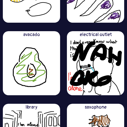
avacado
electrical outlet
library
saxophone