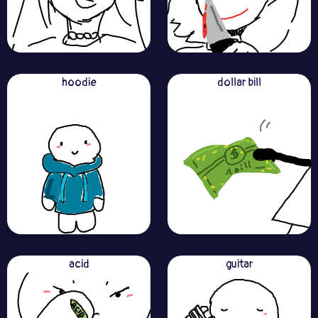
hoodie
dollar bill
acid
guitar