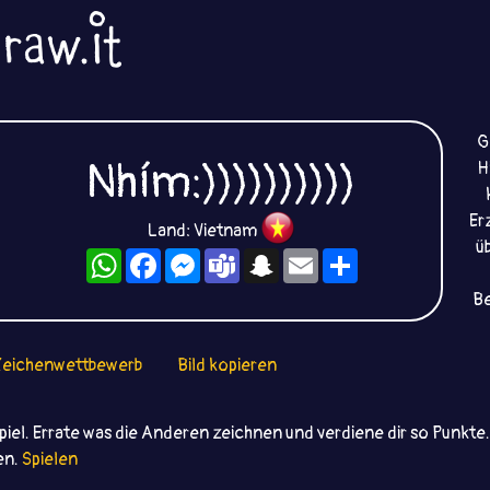
G
Nhím:))))))))))
H
Er
Land: Vietnam
ü
WhatsApp
Facebook
Messenger
Teams
Snapchat
Email
Teilen
Be
eichenwettbewerb
Bild kopieren
iel. Errate was die Anderen zeichnen und verdiene dir so Punkt
ten.
Spielen