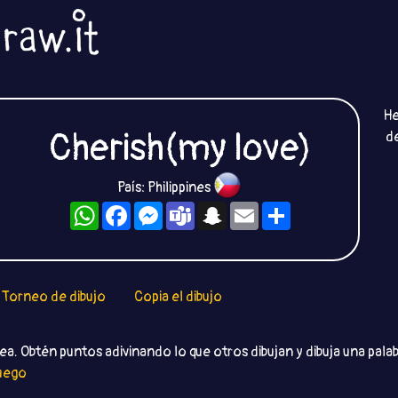
He
Cherish(my love)
de
País: Philippines
WhatsApp
Facebook
Messenger
Teams
Snapchat
Email
Compartir
Torneo de dibujo
Copia el dibujo
ea. Obtén puntos adivinando lo que otros dibujan y dibuja una palab
juego