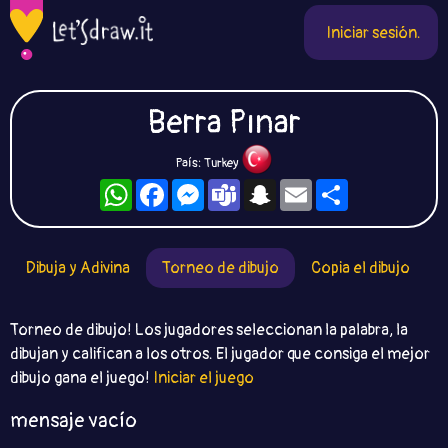
Iniciar sesión.
Berra Pınar
País: Turkey
WhatsApp
Facebook
Messenger
Teams
Snapchat
Email
Compartir
Dibuja y Adivina
Torneo de dibujo
Copia el dibujo
Torneo de dibujo! Los jugadores seleccionan la palabra, la
dibujan y califican a los otros. El jugador que consiga el mejor
dibujo gana el juego!
Iniciar el juego
mensaje vacío