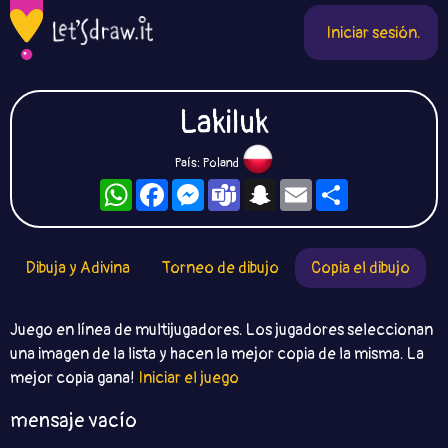
Iniciar sesión.
Lakiluk
País: Poland
WhatsApp
Facebook
Messenger
Teams
Snapchat
Email
Compartir
Dibuja y Adivina
Torneo de dibujo
Copia el dibujo
Juego en línea de multijugadores. Los jugadores seleccionan
una imagen de la lista y hacen la mejor copia de la misma. La
mejor copia gana!
Iniciar el juego
mensaje vacío