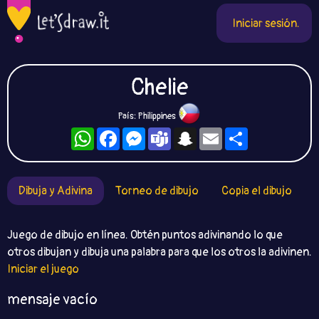
Iniciar sesión.
Chelie
País: Philippines
WhatsApp
Facebook
Messenger
Teams
Snapchat
Email
Compartir
Dibuja y Adivina
Torneo de dibujo
Copia el dibujo
Juego de dibujo en línea. Obtén puntos adivinando lo que
otros dibujan y dibuja una palabra para que los otros la adivinen.
Iniciar el juego
mensaje vacío