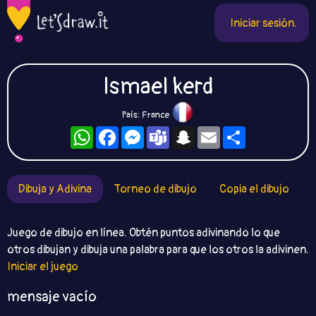
Iniciar sesión.
Ismael kerd
País: France
WhatsApp
Facebook
Messenger
Teams
Snapchat
Email
Compartir
Dibuja y Adivina
Torneo de dibujo
Copia el dibujo
Juego de dibujo en línea. Obtén puntos adivinando lo que
otros dibujan y dibuja una palabra para que los otros la adivinen.
Iniciar el juego
mensaje vacío