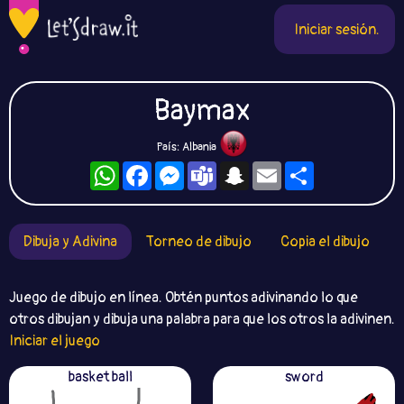
Iniciar sesión.
País: Albania
WhatsApp
Facebook
Messenger
Teams
Snapchat
Email
Compartir
Dibuja y Adivina
Torneo de dibujo
Copia el dibujo
Juego de dibujo en línea. Obtén puntos adivinando lo que
otros dibujan y dibuja una palabra para que los otros la adivinen.
Iniciar el juego
basket ball
sword