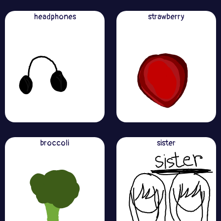
headphones
strawberry
broccoli
sister