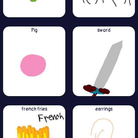
Pig
sword
french fries
earrings