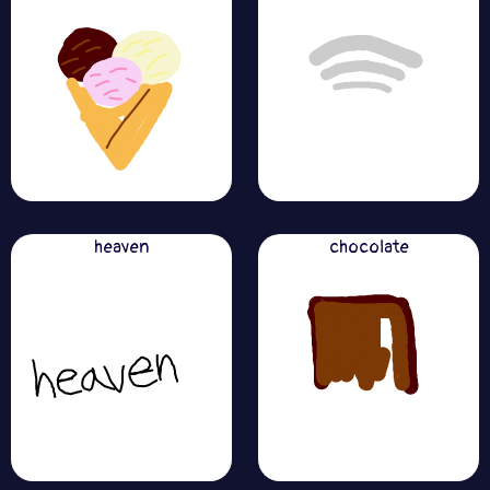
heaven
chocolate