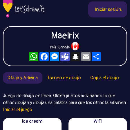
Iniciar sesión.
Maelrix
País: Canada
WhatsApp
Facebook
Messenger
Teams
Snapchat
Email
Compartir
Dibuja y Adivina
Torneo de dibujo
Copia el dibujo
Juego de dibujo en línea. Obtén puntos adivinando lo que
otros dibujan y dibuja una palabra para que los otros la adivinen.
Iniciar el juego
ice cream
WiFi