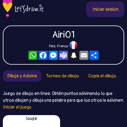
Iniciar sesión.
Airi01
País: France
WhatsApp
Facebook
Messenger
Teams
Snapchat
Email
Compartir
Dibuja y Adivina
Torneo de dibujo
Copia el dibujo
Juego de dibujo en línea. Obtén puntos adivinando lo que
otros dibujan y dibuja una palabra para que los otros la adivinen.
Iniciar el juego
loupe