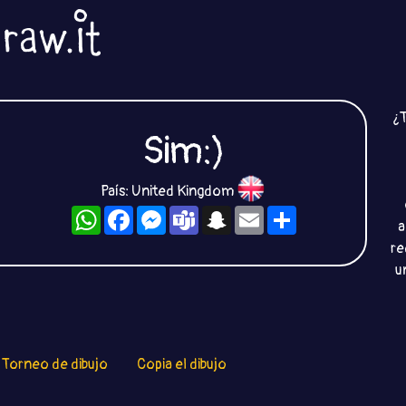
¿T
Sim:)
País: United Kingdom
WhatsApp
Facebook
Messenger
Teams
Snapchat
Email
Compartir
a
re
u
Torneo de dibujo
Copia el dibujo