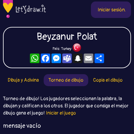
Iniciar sesión.
Beyzanur Polat
País: Turkey
WhatsApp
Facebook
Messenger
Teams
Snapchat
Email
Compartir
Dibuja y Adivina
Torneo de dibujo
Copia el dibujo
Torneo de dibujo! Los jugadores seleccionan la palabra, la
dibujan y califican a los otros. El jugador que consiga el mejor
dibujo gana el juego!
Iniciar el juego
mensaje vacío