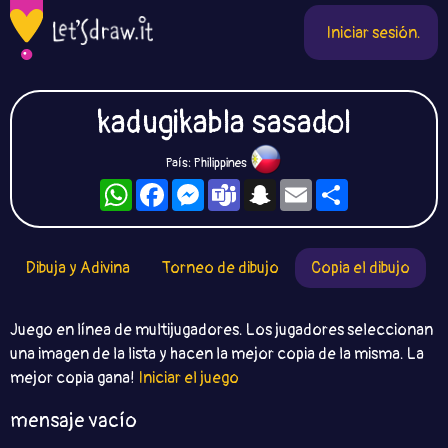
Iniciar sesión.
kadugikabla sasadol
País: Philippines
WhatsApp
Facebook
Messenger
Teams
Snapchat
Email
Compartir
Dibuja y Adivina
Torneo de dibujo
Copia el dibujo
Juego en línea de multijugadores. Los jugadores seleccionan
una imagen de la lista y hacen la mejor copia de la misma. La
mejor copia gana!
Iniciar el juego
mensaje vacío