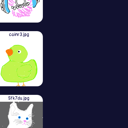
coinr3.jpg
5fk7du.jpg