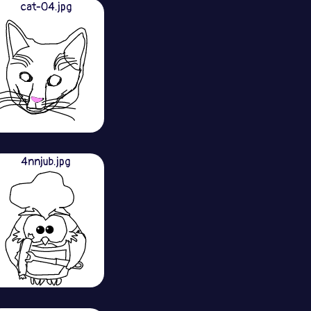
cat-04.jpg
4nnjub.jpg