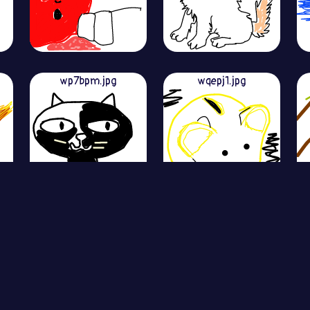
wp7bpm.jpg
wqepj1.jpg
View More