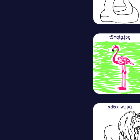
t5nqtg.jpg
yd6x1w.jpg