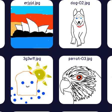
erjyjd.jpg
dog-02.jpg
3g3wff.jpg
parrot-03.jpg