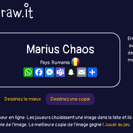
En
Marius Chaos
av
d
mo
Pays: Romania
WhatsApp
Facebook
Messenger
Teams
Snapchat
Email
Partager
Dessinez le mieux
Dessinez une copie
eur en ligne. Les joueurs choisissent une image dans la liste et ils
le de l'image. La meilleure copie de l'image gagne !
Jouer au jeu