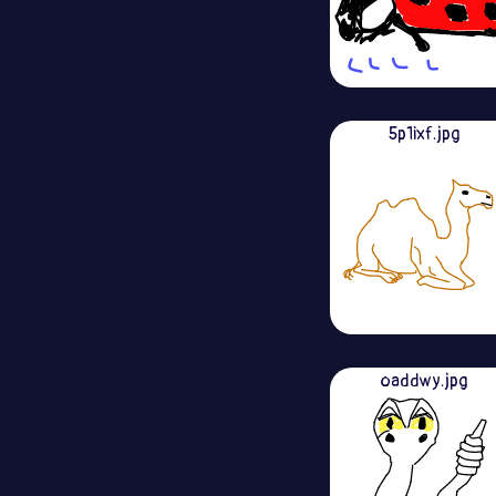
5p1ixf.jpg
oaddwy.jpg