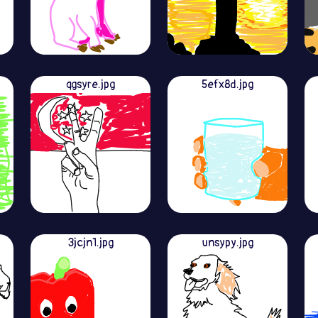
qgsyre.jpg
5efx8d.jpg
3jcjn1.jpg
unsypy.jpg