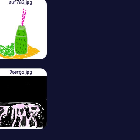
auf783.jpg
9qergo.jpg