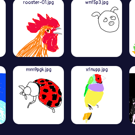
rooster-01.jpg
wnf5p3.jpg
mm9pgk.jpg
xfnupp.jpg