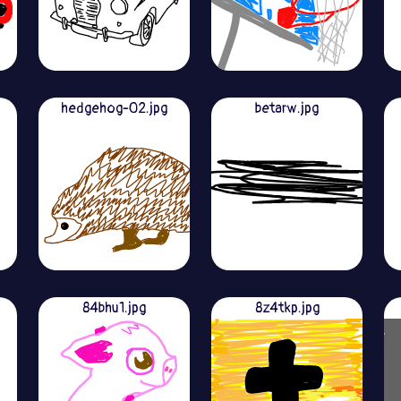
hedgehog-02.jpg
betarw.jpg
84bhu1.jpg
8z4tkp.jpg