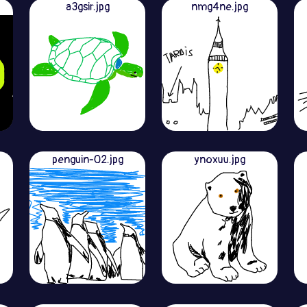
a3gsir.jpg
nmg4ne.jpg
penguin-02.jpg
ynoxuu.jpg