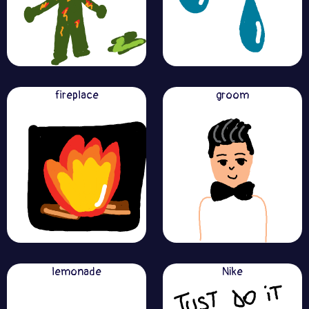
fireplace
groom
lemonade
Nike