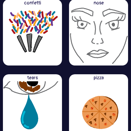
confetti
nose
tears
pizza