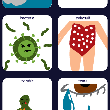
bacteria
swimsuit
zombie
tears