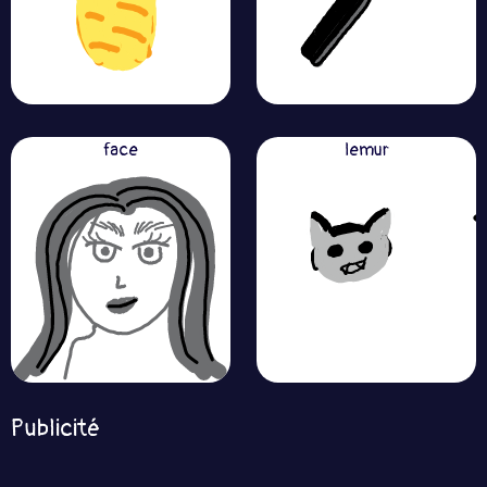
face
lemur
Publicité