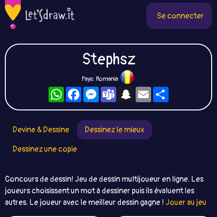
Se connecter
Stephsz
Pays: Romania
WhatsApp
Facebook
Messenger
Teams
Snapchat
Email
Partager
Devine & Dessine
Dessinez le mieux
Dessinez une copie
Concours de dessin! Jeu de dessin multijoueur en ligne. Les
joueurs choisissent un mot à dessiner puis ils évaluent les
autres. Le joueur avec le meilleur dessin gagne !
Jouer au jeu