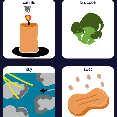
candle
broccoli
sky
soap