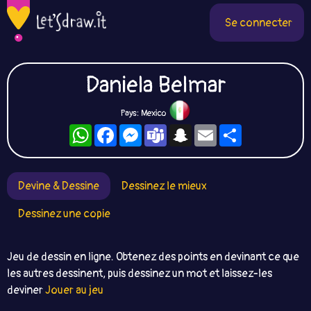
Se connecter
Daniela Belmar
Pays: Mexico
WhatsApp
Facebook
Messenger
Teams
Snapchat
Email
Partager
Devine & Dessine
Dessinez le mieux
Dessinez une copie
Jeu de dessin en ligne. Obtenez des points en devinant ce que
les autres dessinent, puis dessinez un mot et laissez-les
deviner
Jouer au jeu