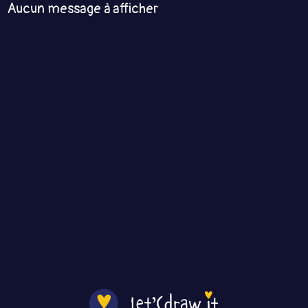
Aucun message à afficher