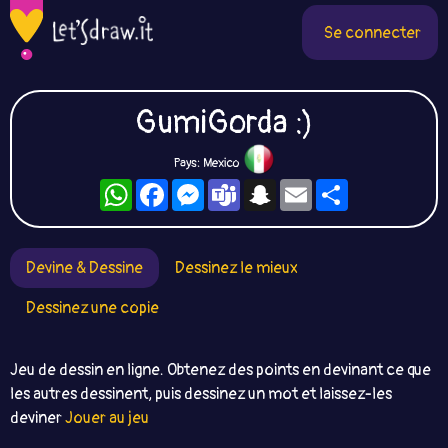
Se connecter
GumiGorda :)
Pays: Mexico
WhatsApp
Facebook
Messenger
Teams
Snapchat
Email
Partager
Devine & Dessine
Dessinez le mieux
Dessinez une copie
Jeu de dessin en ligne. Obtenez des points en devinant ce que
les autres dessinent, puis dessinez un mot et laissez-les
deviner
Jouer au jeu