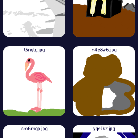
t5nqtg.jpg
n4e8w6.jpg
sm6mgp.jpg
yqefkz.jpg