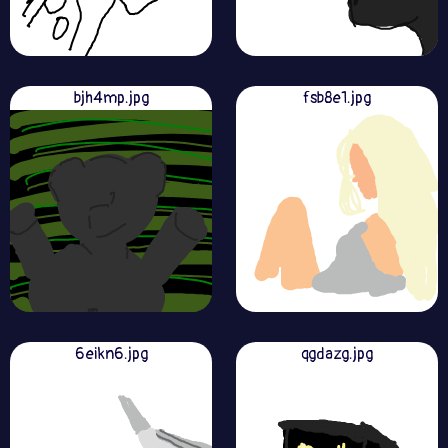
bjh4mp.jpg
fsb8e1.jpg
6eikn6.jpg
qgdazg.jpg