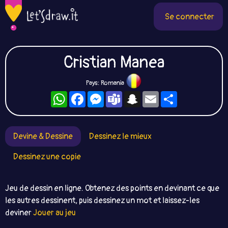
Se connecter
Cristian Manea
Pays: Romania
WhatsApp
Facebook
Messenger
Teams
Snapchat
Email
Partager
Devine & Dessine
Dessinez le mieux
Dessinez une copie
Jeu de dessin en ligne. Obtenez des points en devinant ce que
les autres dessinent, puis dessinez un mot et laissez-les
deviner
Jouer au jeu