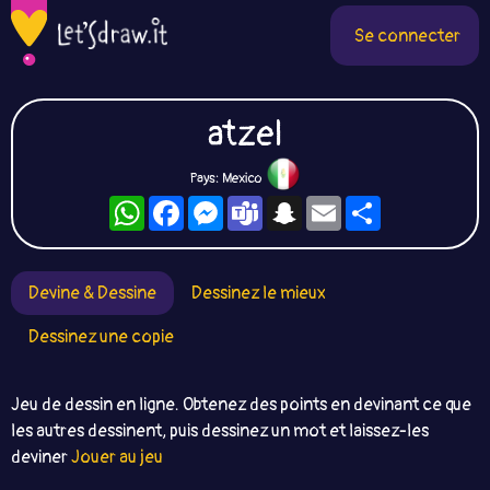
Se connecter
atzel
Pays: Mexico
WhatsApp
Facebook
Messenger
Teams
Snapchat
Email
Partager
Devine & Dessine
Dessinez le mieux
Dessinez une copie
Jeu de dessin en ligne. Obtenez des points en devinant ce que
les autres dessinent, puis dessinez un mot et laissez-les
deviner
Jouer au jeu