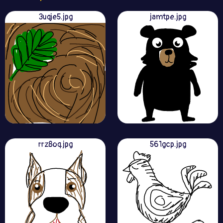
3uqje5.jpg
jamtpe.jpg
rrz8oq.jpg
561gcp.jpg