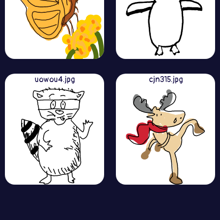
uowou4.jpg
cjn315.jpg
Publicité