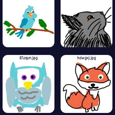
81zqun.jpg
hdwgxj.jpg