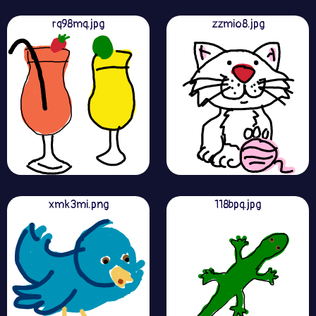
rq98mq.jpg
zzmio8.jpg
xmk3mi.png
118bpq.jpg