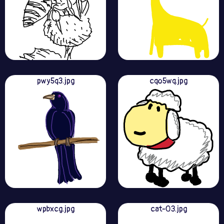
pwy5q3.jpg
cqo5wq.jpg
wpbxcg.jpg
cat-03.jpg