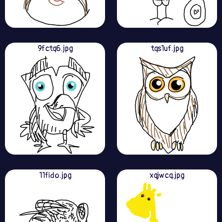
9fctq6.jpg
tqs1uf.jpg
11fido.jpg
xqjwcq.jpg