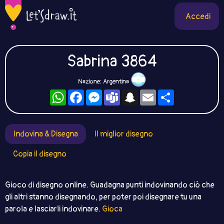
Accedi
Sabrina 3864
Nazione: Argentina
WhatsApp
Facebook
Messenger
Teams
Snapchat
Email
Condividi
Indovina & Disegna
Il miglior disegno
Copia il disegno
Gioco di disegno online. Guadagna punti indovinando ciò che
gli altri stanno disegnando, per poter poi disegnare tu una
parola e lasciarli indovinare.
Gioca