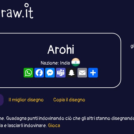
Arohi
g
Nazione: India
WhatsApp
Facebook
Messenger
Teams
Snapchat
Email
Condividi
Il miglior disegno
Copia il disegno
ne. Guadagna punti indovinando ciò che gli altri stanno disegnando
a e lasciarli indovinare.
Gioca