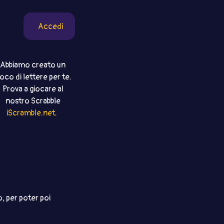
Accedi
Abbiamo creato un
ioco di lettere per te.
Prova a giocare al
nostro Scrabble
iScramble.net
.
, per poter poi