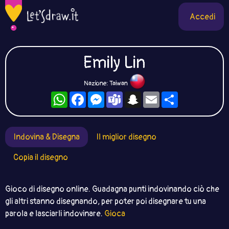
Accedi
Emily Lin
Nazione: Taiwan
WhatsApp
Facebook
Messenger
Teams
Snapchat
Email
Condividi
Indovina & Disegna
Il miglior disegno
Copia il disegno
Gioco di disegno online. Guadagna punti indovinando ciò che
gli altri stanno disegnando, per poter poi disegnare tu una
parola e lasciarli indovinare.
Gioca