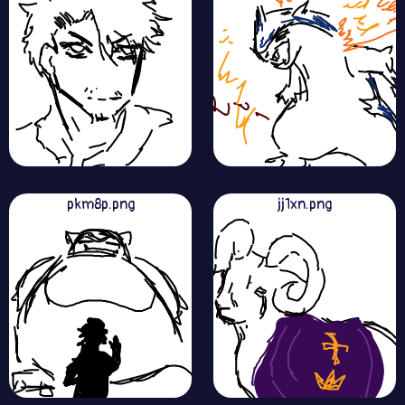
pkm8p.png
jj1xn.png