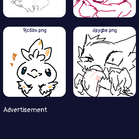
9jc6bx.png
dpygbe.png
Advertisement