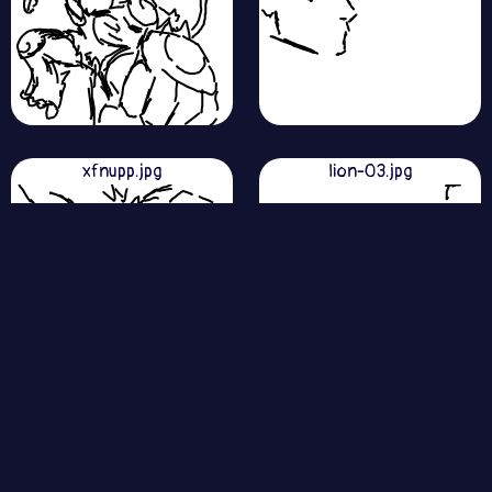
xfnupp.jpg
lion-03.jpg
h5chqz.jpg
jxecfi.jpg