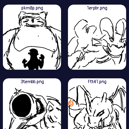
pkm8p.png
1erpbr.png
3tembb.png
ftt41.png