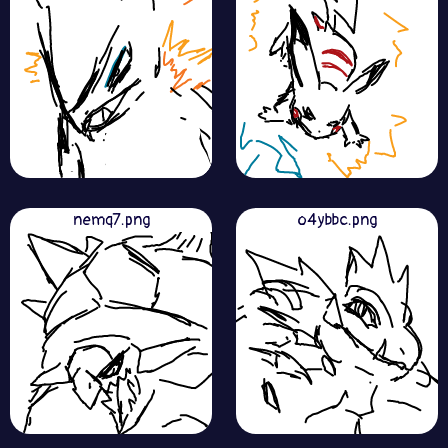
nemq7.png
o4ybbc.png