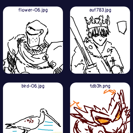
flower-06.jpg
auf783.jpg
bird-06.jpg
tdb3h.png