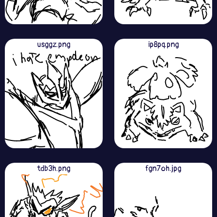
usggz.png
ip8pq.png
tdb3h.png
fgn7oh.jpg