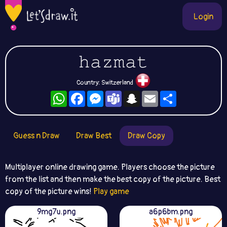
Login
𝚑𝚊𝚣𝚖𝚊𝚝
Country: Switzerland
WhatsApp
Facebook
Messenger
Teams
Snapchat
Email
Share
Guess n Draw
Draw Best
Draw Copy
Multiplayer online drawing game. Players choose the picture
from the list and then make the best copy of the picture. Best
copy of the picture wins!
Play game
9mg7u.png
a6p6bm.png