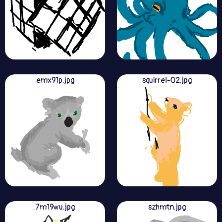
emx91p.jpg
squirrel-02.jpg
7m19wu.jpg
szhmtn.jpg