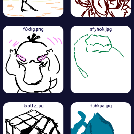
f8xkg.png
sfyhok.jpg
txatfz.jpg
fphkpa.jpg