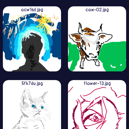
ocw1sd.jpg
cow-02.jpg
5fk7du.jpg
flower-13.jpg