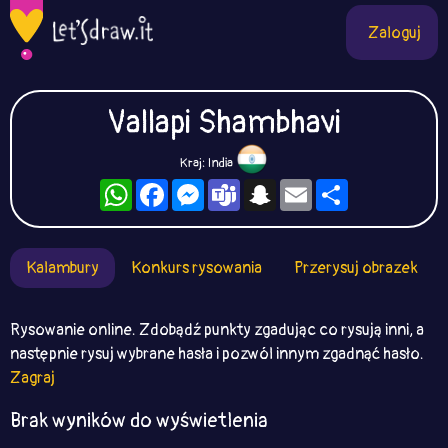
Zaloguj
Vallapi Shambhavi
Kraj: India
WhatsApp
Facebook
Messenger
Teams
Snapchat
Email
Podziel
się
Kalambury
Konkurs rysowania
Przerysuj obrazek
Rysowanie online. Zdobądź punkty zgadując co rysują inni, a
następnie rysuj wybrane hasła i pozwól innym zgadnąć hasło.
Zagraj
Brak wyników do wyświetlenia