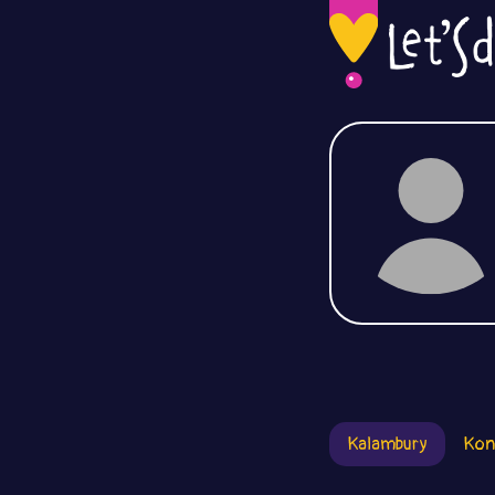
Kalambury
Kon