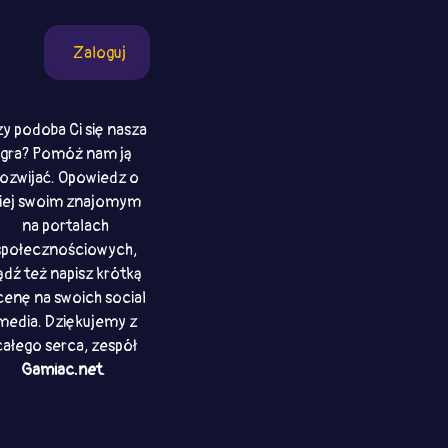
Zaloguj
y podoba Ci się nasza
gra? Pomóż nam ją
ozwijać. Opowiedz o
iej swoim znajomym
na portalach
społecznościowych,
ądź też napisz krótką
enę na swoich social
media. Dziękujemy z
całego serca, zespół
Gamiac.net
.