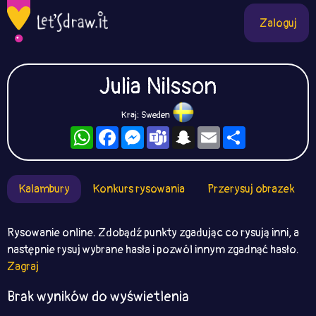
Zaloguj
Julia Nilsson
Kraj: Sweden
WhatsApp
Facebook
Messenger
Teams
Snapchat
Email
Podziel
się
Kalambury
Konkurs rysowania
Przerysuj obrazek
Rysowanie online. Zdobądź punkty zgadując co rysują inni, a
następnie rysuj wybrane hasła i pozwól innym zgadnąć hasło.
Zagraj
Brak wyników do wyświetlenia