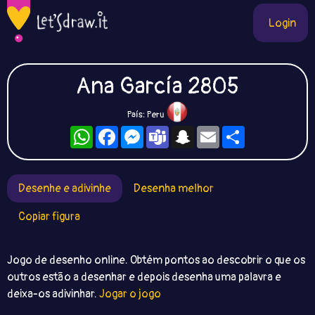
Login
Ana García 2805
País: Peru
WhatsApp
Facebook
Messenger
Teams
Snapchat
Email
Compartilhe
Desenhe e adivinhe
Desenha melhor
Copiar figura
Jogo de desenho online. Obtém pontos ao descobrir o que os
outros estão a desenhar e depois desenha uma palavra e
deixa-os adivinhar.
Jogar o jogo