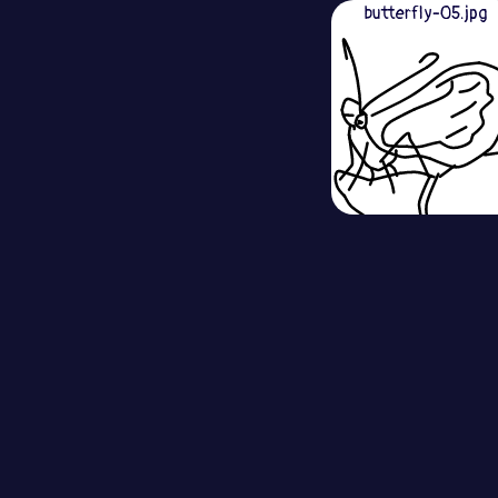
butterfly-05.jpg