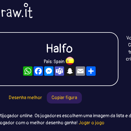
Vo
Halfo
C
t
cr
País: Spain
WhatsApp
Facebook
Messenger
Teams
Snapchat
Email
Compartilhe
Desenha melhor
Copiar figura
ijogador online. Os jogadores escolhem uma imagem da lista e 
 jogador com o melhor desenho ganha!
Jogar o jogo