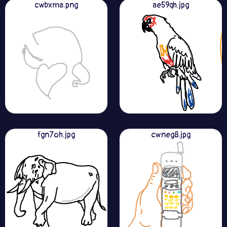
cwbxma.png
ae59qh.jpg
fgn7oh.jpg
cwneg8.jpg