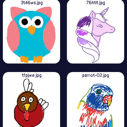
3t46ws.jpg
76htit.jpg
tfpjwe.jpg
parrot-02.jpg