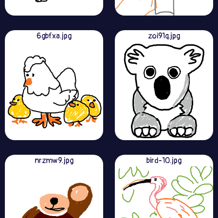
6gbfxa.jpg
zoi91q.jpg
nrzmw9.jpg
bird-10.jpg