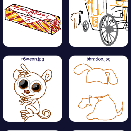
r6wexn.jpg
bhmdox.jpg