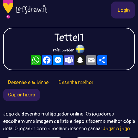
Login
Tettel1
País: Sweden
WhatsApp
Facebook
Messenger
Teams
Snapchat
Email
Compartilhe
Desenhe e adivinhe
Desenha melhor
Copiar figura
Jogo de desenho multijogador online. Os jogadores
escolhem uma imagem da lista e depois fazem a melhor cópia
dela. O jogador com o melhor desenho ganha!
Jogar o jogo