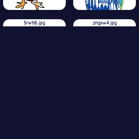
5rwti6.jpg
zngxw4.jpg
534np8.jpg
yei5c6.jpg