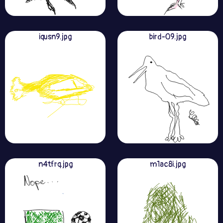
iqusn9.jpg
bird-09.jpg
n4tfrq.jpg
m1ac8i.jpg