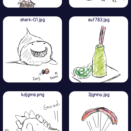
shark-01.jpg
auf783.jpg
kdjgms.png
3jgnno.jpg