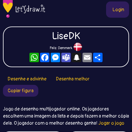
Login
LiseDK
País: Denmark
WhatsApp
Facebook
Messenger
Teams
Snapchat
Email
Compartilhe
Desenhe e adivinhe
Desenha melhor
Copiar figura
Jogo de desenho multijogador online. Os jogadores
escolhem uma imagem da lista e depois fazem a melhor cópia
dela. O jogador com o melhor desenho ganha!
Jogar o jogo