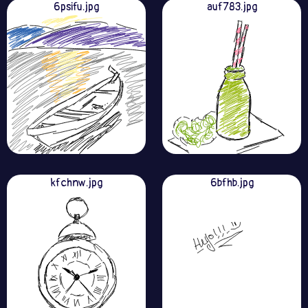
6psifu.jpg
auf783.jpg
kfchnw.jpg
6bfhb.jpg