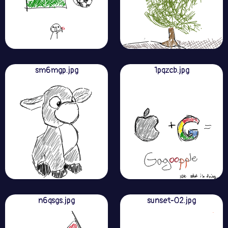
sm6mgp.jpg
1pqzcb.jpg
n6qsgs.jpg
sunset-02.jpg