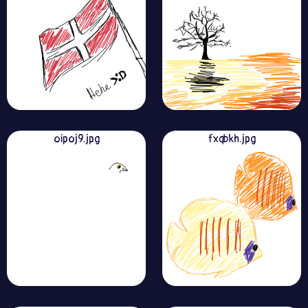
oipoj9.jpg
fxqbkh.jpg