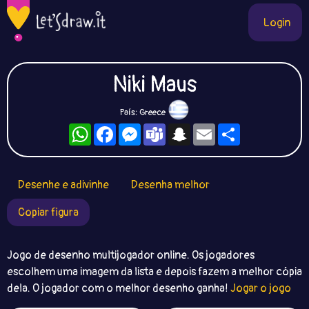
Login
Niki Maus
País: Greece
WhatsApp
Facebook
Messenger
Teams
Snapchat
Email
Compartilhe
Desenhe e adivinhe
Desenha melhor
Copiar figura
Jogo de desenho multijogador online. Os jogadores
escolhem uma imagem da lista e depois fazem a melhor cópia
dela. O jogador com o melhor desenho ganha!
Jogar o jogo