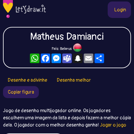
Login
Matheus Damianci
País: Belarus
WhatsApp
Facebook
Messenger
Teams
Snapchat
Email
Compartilhe
Desenhe e adivinhe
Desenha melhor
Copiar figura
Jogo de desenho multijogador online. Os jogadores
escolhem uma imagem da lista e depois fazem a melhor cópia
dela. O jogador com o melhor desenho ganha!
Jogar o jogo