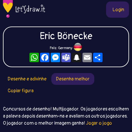
Login
Eric Bönecke
País: Germany
WhatsApp
Facebook
Messenger
Teams
Snapchat
Email
Compartilhe
Desenhe e adivinhe
Desenha melhor
Copiar figura
Concursos de desenho! Multijogador. Os jogadores escolhem
a palavra depois desenham-na e avaliam os outros jogadores.
O jogador com o melhor imagem ganha!
Jogar o jogo