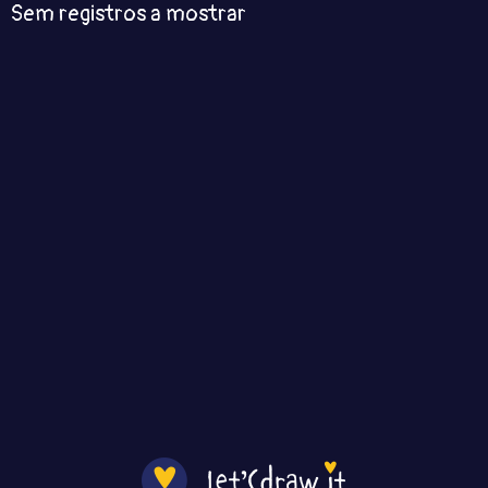
Sem registros a mostrar