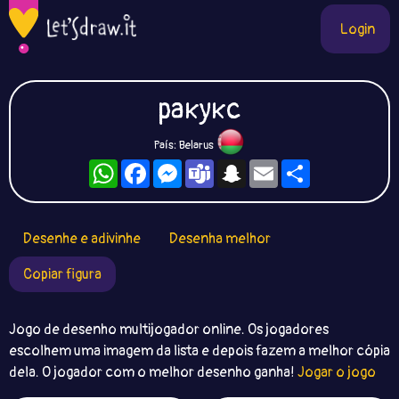
Login
ракукс
País: Belarus
WhatsApp
Facebook
Messenger
Teams
Snapchat
Email
Compartilhe
Desenhe e adivinhe
Desenha melhor
Copiar figura
Jogo de desenho multijogador online. Os jogadores
escolhem uma imagem da lista e depois fazem a melhor cópia
dela. O jogador com o melhor desenho ganha!
Jogar o jogo