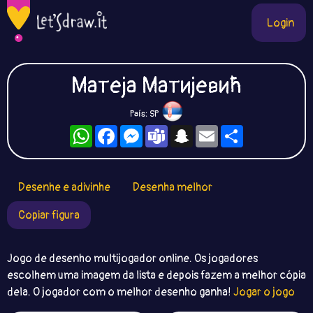
Login
Матеја Матијевић
País: SP
WhatsApp
Facebook
Messenger
Teams
Snapchat
Email
Compartilhe
Desenhe e adivinhe
Desenha melhor
Copiar figura
Jogo de desenho multijogador online. Os jogadores
escolhem uma imagem da lista e depois fazem a melhor cópia
dela. O jogador com o melhor desenho ganha!
Jogar o jogo