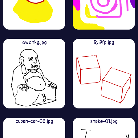
owcnkg.jpg
5yi9fp.jpg
cuban-car-06.jpg
snake-01.jpg