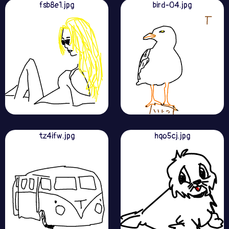
fsb8e1.jpg
bird-04.jpg
tz4ifw.jpg
hqo5cj.jpg