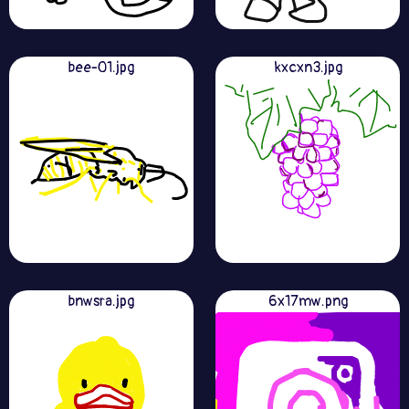
bee-01.jpg
kxcxn3.jpg
bnwsra.jpg
6x17mw.png