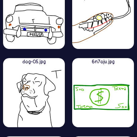
dog-05.jpg
6n7oju.jpg